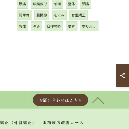
腰痛
眼精疲労
仙川
整体
頭痛
肩甲骨
股関節
むくみ
骨盤矯正
慢性
歪み
自律神経
猫背
寄り添う
お問い合わせはこちら
矯正（骨盤矯正）
眼精疲労改善コース