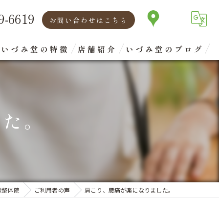
9-6619
お問い合わせはこちら
いづみ堂の特徴
店舗紹介
いづみ堂のブログ
矯正
代表あいさつ
腰痛
した。
肩こり
首
眼精疲労
堂整体院
ご利用者の声
肩こり、腰痛が楽になりました。