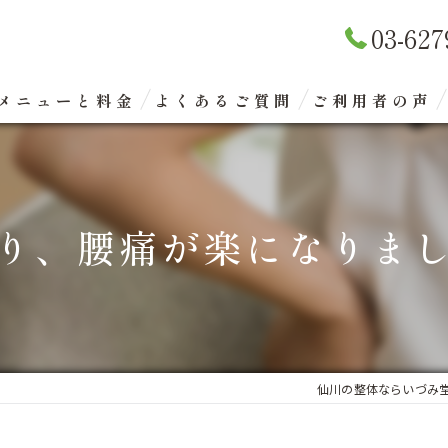
03-627
メニューと料金
よくあるご質問
ご利用者の声
リラクゼーションマッサージ
整体矯正（骨盤矯正）
り、腰痛が楽になりま
眼精疲労改善コース
エクスケアトレーニング
仙川の整体ならいづみ