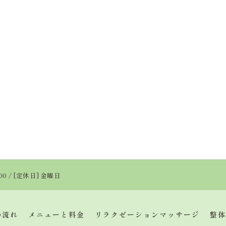
:00 / [定休日] 金曜日
の流れ
メニューと料金
リラクゼーションマッサージ
整体