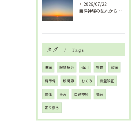
2026/07/22
自律神経の乱れから生活習慣病、血液循環の滞り
タグ
Tags
腰痛
眼精疲労
仙川
整体
頭痛
肩甲骨
股関節
むくみ
骨盤矯正
慢性
歪み
自律神経
猫背
寄り添う