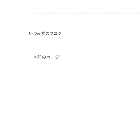
---------------------------------------------------------
いづみ堂のブログ
< 前のページ