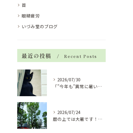
首
眼精疲労
いづみ堂のブログ
最近の投稿
Recent Posts
2026/07/30
「”今年も”異常に暑い夏」酷暑+冷房＝夏風邪、腰痛、ひざの痛...
2026/07/24
暦の上では大暑です！腰痛や肩こりから来る頭痛