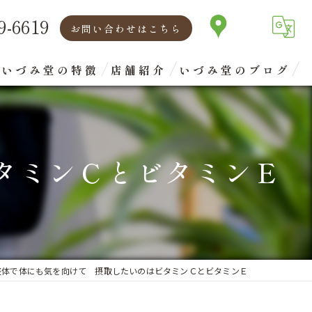
9-6619
お問い合わせはこちら
いづみ堂の特徴
店舗紹介
いづみ堂のブログ
矯正
代表あいさつ
腰痛
タミンＣとビタミンＥ
肩こり
首
眼精疲労
整体で体にも気を向けて 摂取したいのはビタミンＣとビタミンＥ