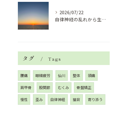
2026/07/22
自律神経の乱れから生活習慣病、血液循環の滞り
タグ
Tags
腰痛
眼精疲労
仙川
整体
頭痛
肩甲骨
股関節
むくみ
骨盤矯正
慢性
歪み
自律神経
猫背
寄り添う