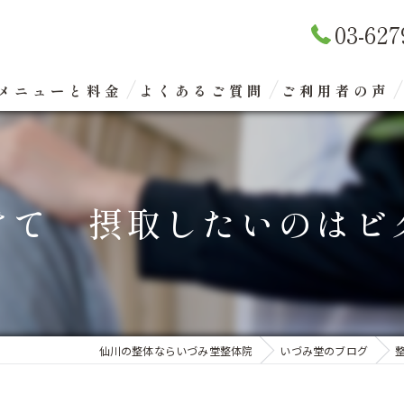
03-627
メニューと料金
よくあるご質問
ご利用者の声
リラクゼーションマッサージ
整体矯正（骨盤矯正）
けて 摂取したいのはビ
眼精疲労改善コース
エクスケアトレーニング
仙川の整体ならいづみ堂整体院
いづみ堂のブログ