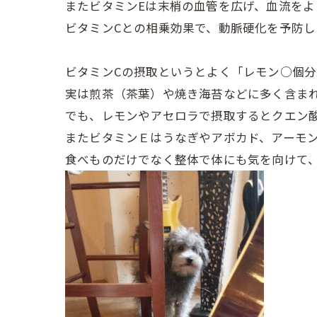
またビタミンEは末梢の血管を広げ、血流を
ビタミンCとの相乗効果で、動脈硬化を予防し
ビタミンCの摂取というとよく「レモン○個
実は煎茶（茶葉）や焼き海苔などに多く含ま
でも、レモンやアセロラで摂取するとクエン
またビタミンＥはうなぎやアボカド、アーモ
食べものだけでなく整体で体にも気を向けて