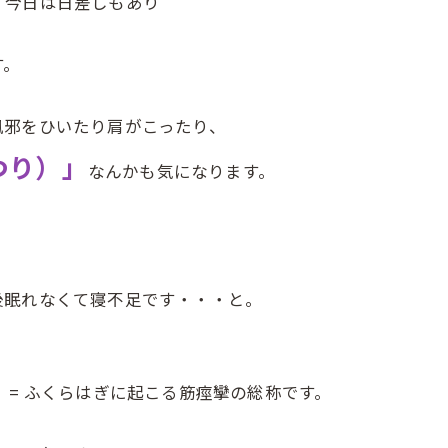
、今日は日差しもあり
す。
風邪をひいたり肩がこったり、
つり）」
なんかも気になります。
後眠れなくて寝不足です・・・と。
 = ふくらはぎに起こる筋痙攣の総称です。