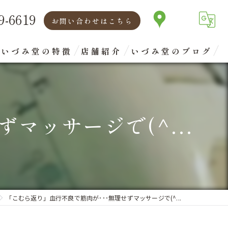
9-6619
お問い合わせはこちら
いづみ堂の特徴
店舗紹介
いづみ堂のブログ
矯正
代表あいさつ
腰痛
マッサージで(^...
肩こり
首
眼精疲労
「こむら返り」血行不良で筋肉が･･･無理せずマッサージで(^...