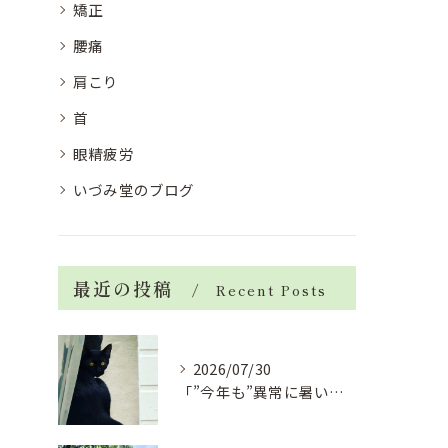
矯正
腰痛
肩こり
首
眼精疲労
いづみ堂のブログ
最近の投稿
Recent Posts
2026/07/30
「”今年も”異常に暑い夏」酷暑+冷房＝夏風邪、腰痛、ひざの痛...