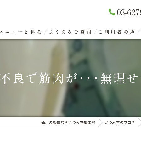
03-627
メニューと料金
よくあるご質問
ご利用者の声
リラクゼーションマッサージ
整体矯正（骨盤矯正）
良で筋肉が･･･無理せず
眼精疲労改善コース
エクスケアトレーニング
仙川の整体ならいづみ堂整体院
いづみ堂のブログ