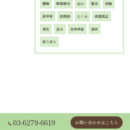
腰痛
眼精疲労
仙川
整体
頭痛
肩甲骨
股関節
むくみ
骨盤矯正
慢性
歪み
自律神経
猫背
寄り添う
03-6279-6619
お問い合わせはこちら