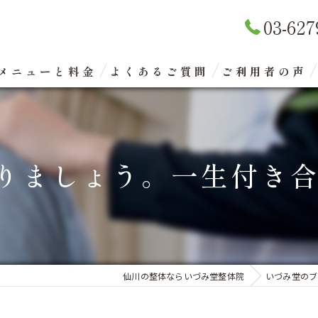
03-627
メニューと料金
よくあるご質問
ご利用者の声
リラクゼーションマッサージ
整体矯正（骨盤矯正）
りましょう。一生付き合う
眼精疲労改善コース
エクスケアトレーニング
仙川の整体ならいづみ堂整体院
いづみ堂のブ