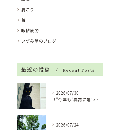
肩こり
首
眼精疲労
いづみ堂のブログ
最近の投稿
Recent Posts
2026/07/30
「”今年も”異常に暑い夏」酷暑+冷房＝夏風邪、腰痛、ひざの痛...
2026/07/24