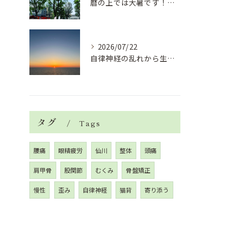
暦の上では大暑です！腰痛や肩こりから来る頭痛
2026/07/22
自律神経の乱れから生活習慣病、血液循環の滞り
タグ
Tags
腰痛
眼精疲労
仙川
整体
頭痛
肩甲骨
股関節
むくみ
骨盤矯正
慢性
歪み
自律神経
猫背
寄り添う