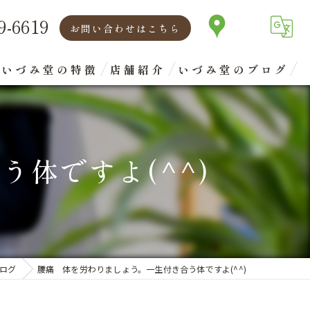
9-6619
お問い合わせはこちら
いづみ堂の特徴
店舗紹介
いづみ堂のブログ
矯正
代表あいさつ
腰痛
体ですよ(^^)
肩こり
首
眼精疲労
ログ
腰痛 体を労わりましょう。一生付き合う体ですよ(^^)