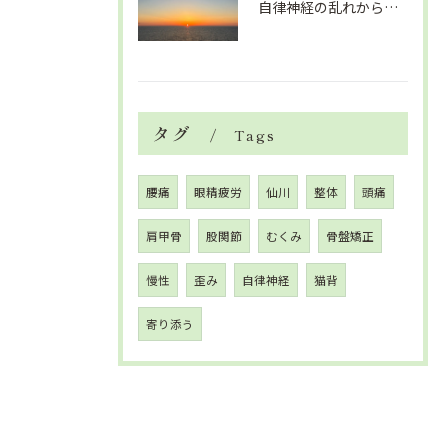
自律神経の乱れから生活習慣病、血液循環の滞り
タグ
Tags
腰痛
眼精疲労
仙川
整体
頭痛
肩甲骨
股関節
むくみ
骨盤矯正
慢性
歪み
自律神経
猫背
寄り添う