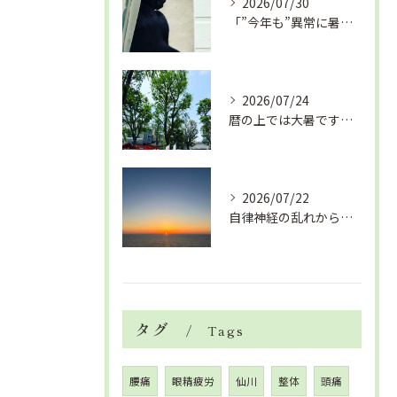
2026/07/30
「”今年も”異常に暑い夏」酷暑+冷房＝夏風邪、腰痛、ひざの痛...
2026/07/24
暦の上では大暑です！腰痛や肩こりから来る頭痛
2026/07/22
自律神経の乱れから生活習慣病、血液循環の滞り
タグ
Tags
腰痛
眼精疲労
仙川
整体
頭痛