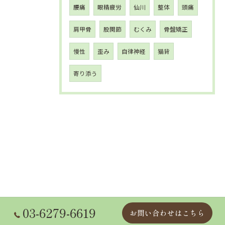
腰痛
眼精疲労
仙川
整体
頭痛
肩甲骨
股関節
むくみ
骨盤矯正
慢性
歪み
自律神経
猫背
寄り添う
03-6279-6619
お問い合わせはこちら