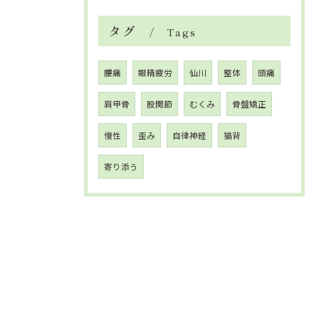
タグ
Tags
腰痛
眼精疲労
仙川
整体
頭痛
肩甲骨
股関節
むくみ
骨盤矯正
慢性
歪み
自律神経
猫背
寄り添う