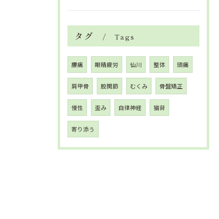
タグ
Tags
腰痛
眼精疲労
仙川
整体
頭痛
肩甲骨
股関節
むくみ
骨盤矯正
慢性
歪み
自律神経
猫背
寄り添う