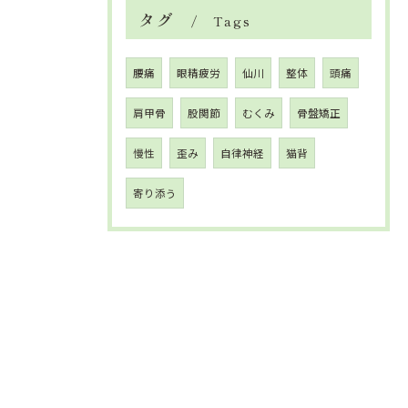
タグ
Tags
腰痛
眼精疲労
仙川
整体
頭痛
肩甲骨
股関節
むくみ
骨盤矯正
慢性
歪み
自律神経
猫背
寄り添う