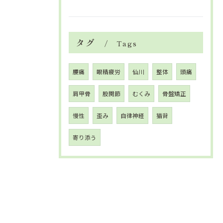
タグ
Tags
腰痛
眼精疲労
仙川
整体
頭痛
肩甲骨
股関節
むくみ
骨盤矯正
慢性
歪み
自律神経
猫背
寄り添う