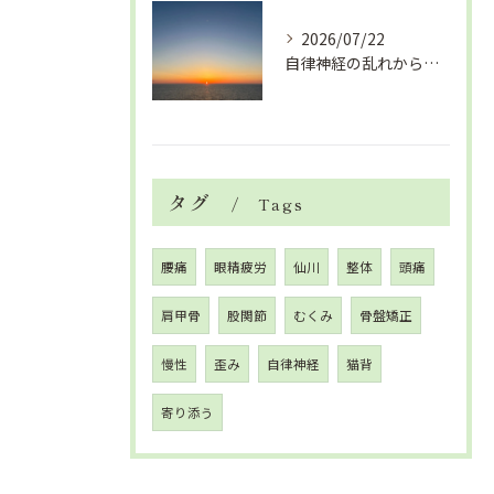
2026/07/22
自律神経の乱れから生活習慣病、血液循環の滞り
タグ
Tags
腰痛
眼精疲労
仙川
整体
頭痛
肩甲骨
股関節
むくみ
骨盤矯正
慢性
歪み
自律神経
猫背
寄り添う