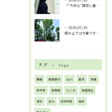
2026/07/30
「”今年も”異常に暑い夏」酷暑+冷房＝夏風邪、腰痛、ひざの痛...
2026/07/24
暦の上では大暑です！腰痛や肩こりから来る頭痛
タグ
Tags
腰痛
眼精疲労
仙川
整体
頭痛
肩甲骨
股関節
むくみ
骨盤矯正
慢性
歪み
自律神経
猫背