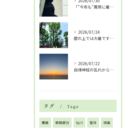
2026/07/30
「”今年も”異常に暑い夏」酷暑+冷房＝夏風邪、腰痛、ひざの痛...
2026/07/24
暦の上では大暑です！腰痛や肩こりから来る頭痛
2026/07/22
自律神経の乱れから生活習慣病、血液循環の滞り
タグ
Tags
腰痛
眼精疲労
仙川
整体
頭痛