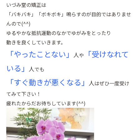
いづみ堂の矯正は
「バキバキ」「ボキボキ」鳴らすのが目的ではありませ
んので(^^)
ゆるやかな抵抗運動のなかでゆがみをとったり
動きを良くしていきます。
「やったことない」
「受けなれて
人
や
いる」
人
でも
「すぐ動きが悪くなる」
人
はぜひ一度受け
てみて下さい！
疲れたからだお待ちしています(^^)