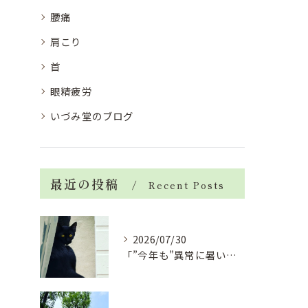
腰痛
肩こり
首
眼精疲労
いづみ堂のブログ
最近の投稿
Recent Posts
2026/07/30
「”今年も”異常に暑い夏」酷暑+冷房＝夏風邪、腰痛、ひざの痛...