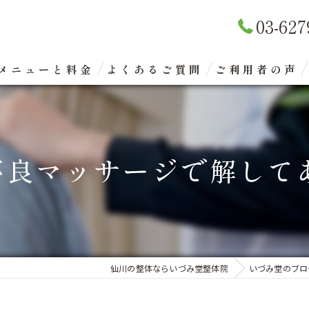
03-627
メニューと料金
よくあるご質問
ご利用者の声
リラクゼーションマッサージ
整体矯正（骨盤矯正）
良マッサージで解してあ
眼精疲労改善コース
エクスケアトレーニング
仙川の整体ならいづみ堂整体院
いづみ堂のブロ