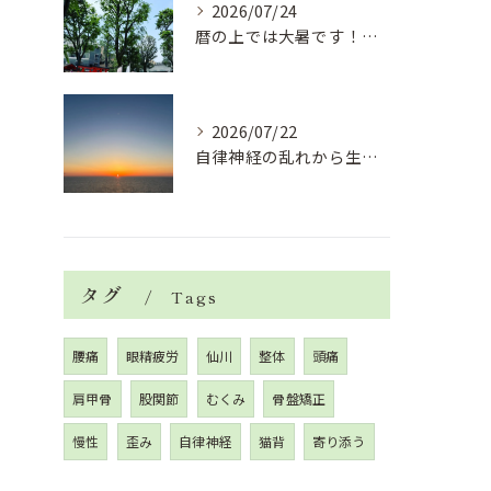
2026/07/24
暦の上では大暑です！腰痛や肩こりから来る頭痛
2026/07/22
自律神経の乱れから生活習慣病、血液循環の滞り
タグ
Tags
腰痛
眼精疲労
仙川
整体
頭痛
肩甲骨
股関節
むくみ
骨盤矯正
慢性
歪み
自律神経
猫背
寄り添う