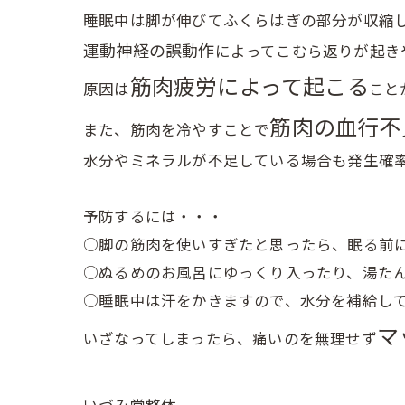
睡眠中は脚が伸びてふくらはぎの部分が収縮
運動神経の誤動作
によってこむら返りが起き
筋肉疲労によって起こる
原因は
こと
筋肉の血行不
また、筋肉を冷やすことで
水分やミネラルが不足している場合も発生確
予防するには・・・
○脚の筋肉を使いすぎたと思ったら、眠る前
○ぬるめのお風呂にゆっくり入ったり、湯た
○睡眠中は汗をかきますので、水分を補給し
マ
いざなってしまったら、痛いのを無理せず