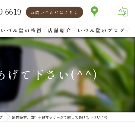
9-6619
お問い合わせはこちら
いづみ堂の特徴
店舗紹介
いづみ堂のブログ
矯正
代表あいさつ
腰痛
げて下さい(^^)
肩こり
首
眼精疲労
グ
筋肉疲労、血行不良マッサージで解してあげて下さい(^^)