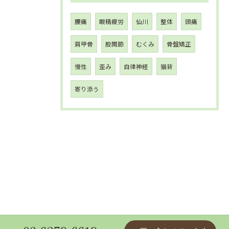
腰痛
眼精疲労
仙川
整体
頭痛
肩甲骨
股関節
むくみ
骨盤矯正
慢性
歪み
自律神経
猫背
寄り添う