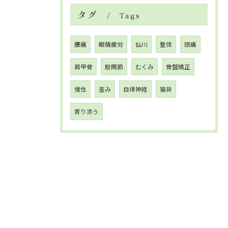
タグ
Tags
腰痛
眼精疲労
仙川
整体
頭痛
肩甲骨
股関節
むくみ
骨盤矯正
慢性
歪み
自律神経
猫背
寄り添う