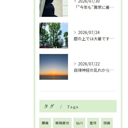
2026/07/30
「”今年も”異常に暑い夏」酷暑+冷房＝夏風邪、腰痛、ひざの痛...
2026/07/24
暦の上では大暑です！腰痛や肩こりから来る頭痛
2026/07/22
自律神経の乱れから生活習慣病、血液循環の滞り
タグ
Tags
腰痛
眼精疲労
仙川
整体
頭痛