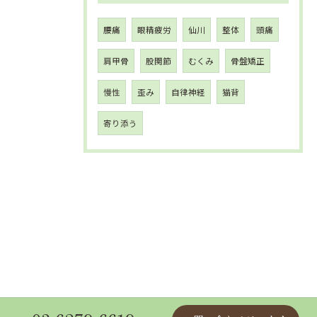
腰痛
眼精疲労
仙川
整体
頭痛
肩甲骨
股関節
むくみ
骨盤矯正
慢性
歪み
自律神経
猫背
寄り添う