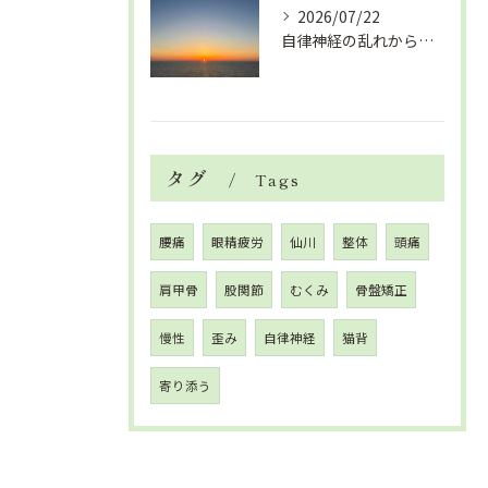
2026/07/22
自律神経の乱れから生活習慣病、血液循環の滞り
タグ
Tags
腰痛
眼精疲労
仙川
整体
頭痛
肩甲骨
股関節
むくみ
骨盤矯正
慢性
歪み
自律神経
猫背
寄り添う