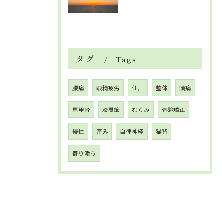
タグ
Tags
腰痛
眼精疲労
仙川
整体
頭痛
肩甲骨
股関節
むくみ
骨盤矯正
慢性
歪み
自律神経
猫背
寄り添う