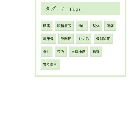
タグ
Tags
腰痛
眼精疲労
仙川
整体
頭痛
肩甲骨
股関節
むくみ
骨盤矯正
慢性
歪み
自律神経
猫背
寄り添う