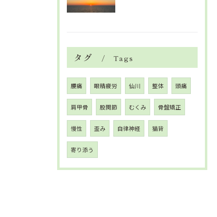
タグ
Tags
腰痛
眼精疲労
仙川
整体
頭痛
肩甲骨
股関節
むくみ
骨盤矯正
慢性
歪み
自律神経
猫背
寄り添う