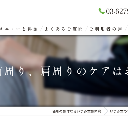
03-627
メニューと料金
よくあるご質問
ご利用者の声
リラクゼーションマッサージ
整体矯正（骨盤矯正）
首周り、肩周りのケアは
眼精疲労改善コース
エクスケアトレーニング
仙川の整体ならいづみ堂整体院
いづみ堂の