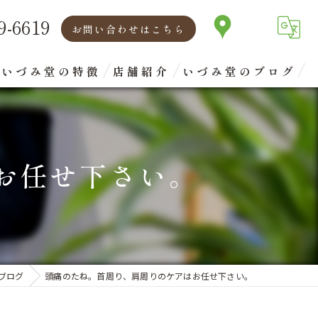
9-6619
お問い合わせはこちら
いづみ堂の特徴
店舗紹介
いづみ堂のブログ
矯正
代表あいさつ
腰痛
お任せ下さい。
肩こり
首
眼精疲労
ブログ
頭痛のたね。首周り、肩周りのケアはお任せ下さい。