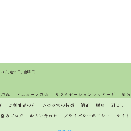
:00 / [定休日] 金曜日
の流れ
メニューと料金
リラクゼーションマッサージ
整体
問
ご利用者の声
いづみ堂の特徴
矯正
腰痛
肩こり
み堂のブログ
お問い合わせ
プライバシーポリシー
サイト