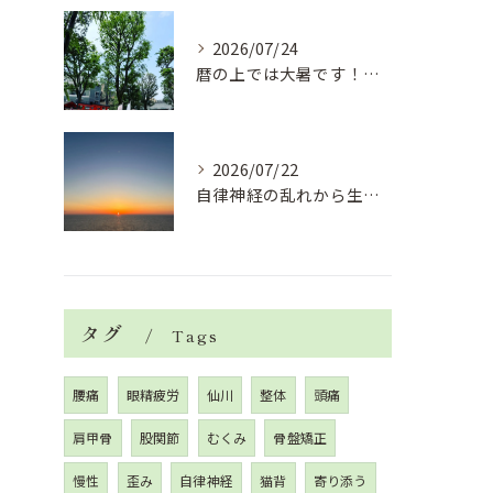
2026/07/24
暦の上では大暑です！腰痛や肩こりから来る頭痛
2026/07/22
自律神経の乱れから生活習慣病、血液循環の滞り
タグ
Tags
腰痛
眼精疲労
仙川
整体
頭痛
肩甲骨
股関節
むくみ
骨盤矯正
慢性
歪み
自律神経
猫背
寄り添う