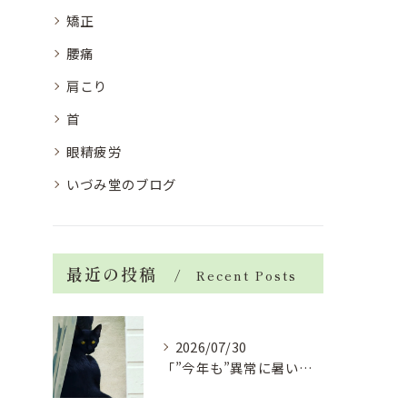
矯正
腰痛
肩こり
首
眼精疲労
いづみ堂のブログ
最近の投稿
Recent Posts
2026/07/30
「”今年も”異常に暑い夏」酷暑+冷房＝夏風邪、腰痛、ひざの痛...