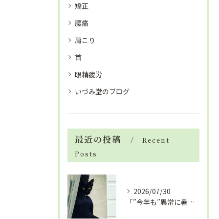
矯正
腰痛
肩こり
首
眼精疲労
いづみ堂のブログ
最近の投稿
Recent
Posts
2026/07/30
「”今年も”異常に暑い夏」酷暑+冷房＝夏風邪、腰痛、ひざの痛...