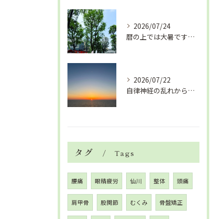
2026/07/24
暦の上では大暑です！腰痛や肩こりから来る頭痛
2026/07/22
自律神経の乱れから生活習慣病、血液循環の滞り
タグ
Tags
腰痛
眼精疲労
仙川
整体
頭痛
肩甲骨
股関節
むくみ
骨盤矯正