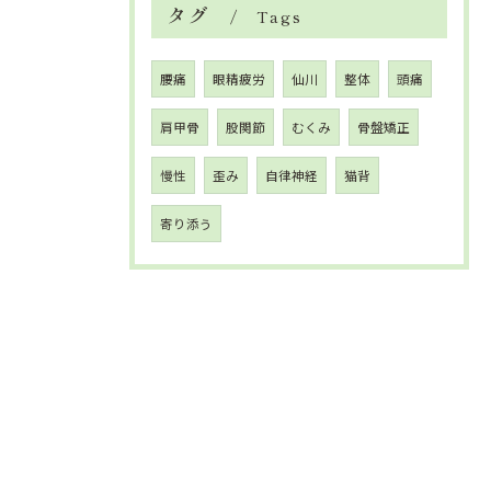
タグ
Tags
腰痛
眼精疲労
仙川
整体
頭痛
肩甲骨
股関節
むくみ
骨盤矯正
慢性
歪み
自律神経
猫背
寄り添う