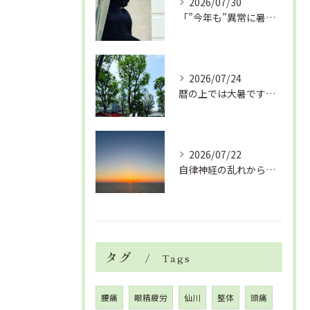
2026/07/30
「”今年も”異常に暑い夏」酷暑+冷房＝夏風邪、腰痛、ひざの痛...
2026/07/24
暦の上では大暑です！腰痛や肩こりから来る頭痛
2026/07/22
自律神経の乱れから生活習慣病、血液循環の滞り
タグ
Tags
腰痛
眼精疲労
仙川
整体
頭痛