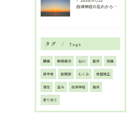
2026/07/22
自律神経の乱れから生活習慣病、血液循環の滞り
タグ
Tags
腰痛
眼精疲労
仙川
整体
頭痛
肩甲骨
股関節
むくみ
骨盤矯正
慢性
歪み
自律神経
猫背
寄り添う