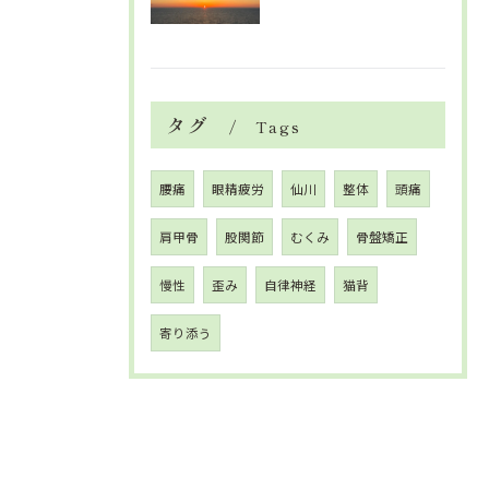
タグ
Tags
腰痛
眼精疲労
仙川
整体
頭痛
肩甲骨
股関節
むくみ
骨盤矯正
慢性
歪み
自律神経
猫背
寄り添う