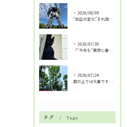
2026/08/09
”気圧の変化”それ頭痛の”たね”ですよ「眼精疲労改善コース」
2026/07/30
「”今年も”異常に暑い夏」酷暑+冷房＝夏風邪、腰痛、ひざの痛...
2026/07/24
暦の上では大暑です！腰痛や肩こりから来る頭痛
タグ
Tags