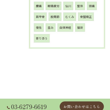
腰痛
眼精疲労
仙川
整体
頭痛
肩甲骨
股関節
むくみ
骨盤矯正
慢性
歪み
自律神経
猫背
寄り添う
03-6279-6619
お問い合わせはこちら