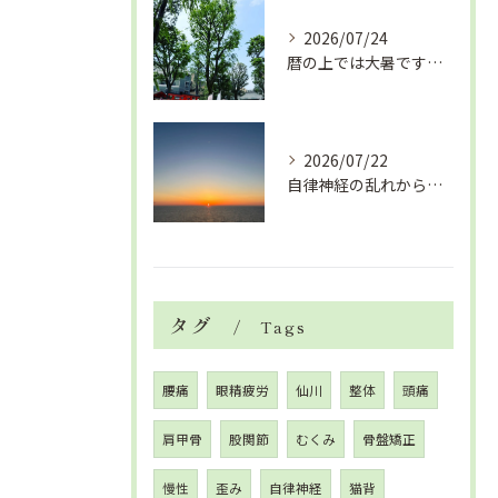
2026/07/24
暦の上では大暑です！腰痛や肩こりから来る頭痛
2026/07/22
自律神経の乱れから生活習慣病、血液循環の滞り
タグ
Tags
腰痛
眼精疲労
仙川
整体
頭痛
肩甲骨
股関節
むくみ
骨盤矯正
慢性
歪み
自律神経
猫背