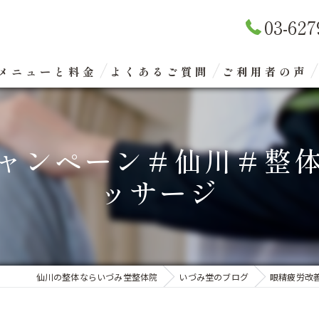
03-627
メニューと料金
よくあるご質問
ご利用者の声
リラクゼーションマッサージ
ャンペーン＃仙川＃整
整体矯正（骨盤矯正）
ッサージ
眼精疲労改善コース
エクスケアトレーニング
仙川の整体ならいづみ堂整体院
いづみ堂のブログ
眼精疲労改