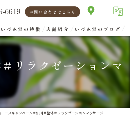
9-6619
お問い合わせはこちら
いづみ堂の特徴
店舗紹介
いづみ堂のブログ
矯正
代表あいさつ
体＃リラクゼーションマ
腰痛
肩こり
首
眼精疲労
善コースキャンペーン＃仙川＃整体＃リラクゼーションマッサージ