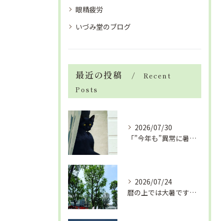
眼精疲労
いづみ堂のブログ
最近の投稿
Recent
Posts
2026/07/30
「”今年も”異常に暑い夏」酷暑+冷房＝夏風邪、腰痛、ひざの痛...
2026/07/24
暦の上では大暑です！腰痛や肩こりから来る頭痛