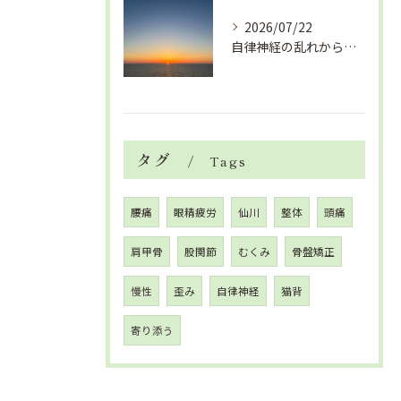
2026/07/22
自律神経の乱れから生活習慣病、血液循環の滞り
タグ
Tags
腰痛
眼精疲労
仙川
整体
頭痛
肩甲骨
股関節
むくみ
骨盤矯正
慢性
歪み
自律神経
猫背
寄り添う