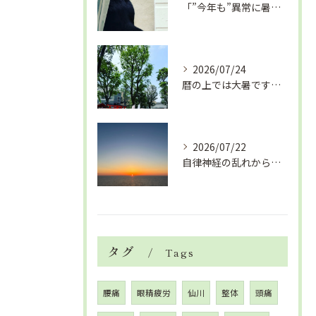
「”今年も”異常に暑い夏」酷暑+冷房＝夏風邪、腰痛、ひざの痛...
2026/07/24
暦の上では大暑です！腰痛や肩こりから来る頭痛
2026/07/22
自律神経の乱れから生活習慣病、血液循環の滞り
タグ
Tags
腰痛
眼精疲労
仙川
整体
頭痛