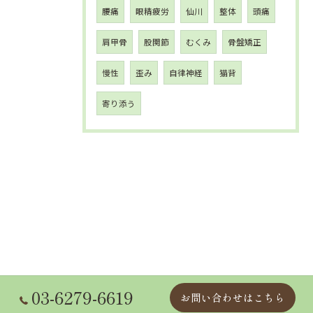
腰痛
眼精疲労
仙川
整体
頭痛
肩甲骨
股関節
むくみ
骨盤矯正
慢性
歪み
自律神経
猫背
寄り添う
03-6279-6619
お問い合わせはこちら