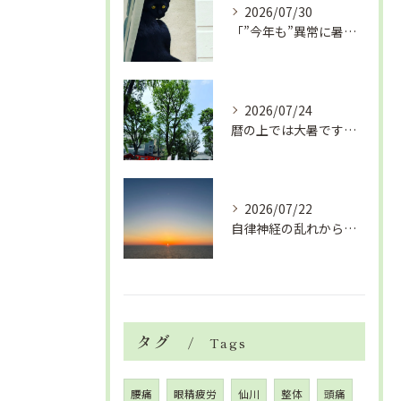
2026/07/30
「”今年も”異常に暑い夏」酷暑+冷房＝夏風邪、腰痛、ひざの痛...
2026/07/24
暦の上では大暑です！腰痛や肩こりから来る頭痛
2026/07/22
自律神経の乱れから生活習慣病、血液循環の滞り
タグ
Tags
腰痛
眼精疲労
仙川
整体
頭痛