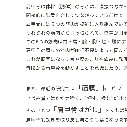
肩甲骨は体幹（胴体）の骨とは、直接つなが
間接的に鎖骨を介してつながっているだけで
肩甲骨には６つの筋肉が複雑に入り組んでい
それぞれの筋肉から引っ張られて、位置が固
この6つの筋肉は首・肩・腕・胸・脇・腰に広
肩甲骨の周りの筋肉が血行不良によって固ま
これが原因になって首や腰のこりや痛みに発
普段から肩甲骨を動かすことを意識したり、
「筋膜」にアプ
また、最近の研究では
いづみ堂ではただ力強く、”押す、揉む”だけ
「肩甲骨はがし」
そのひとつ
をすれば
肩甲骨も動きを取り戻し肩こりも楽になりますよ