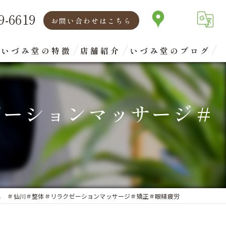
9-6619
お問い合わせはこちら
いづみ堂の特徴
店舗紹介
いづみ堂のブログ
矯正
代表あいさつ
ゼーションマッサージ＃
腰痛
肩こり
首
眼精疲労
し ＃仙川＃整体＃リラクゼーションマッサージ＃矯正＃眼精疲労