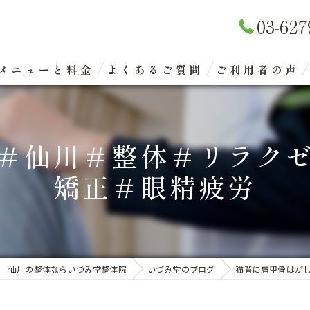
03-627
メニューと料金
よくあるご質問
ご利用者の声
リラクゼーションマッサージ
＃仙川＃整体＃リラク
整体矯正（骨盤矯正）
矯正＃眼精疲労
眼精疲労改善コース
エクスケアトレーニング
仙川の整体ならいづみ堂整体院
いづみ堂のブログ
猫背に肩甲骨はが