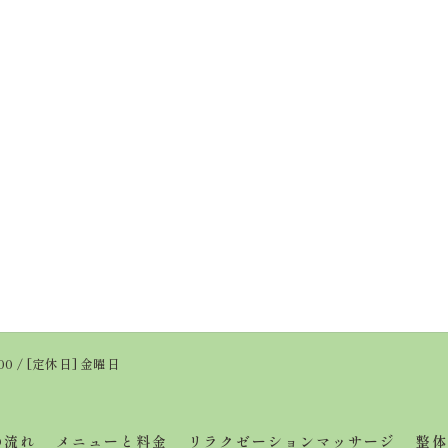
:00 / [定休日] 金曜日
の流れ
メニューと料金
リラクゼーションマッサージ
整体