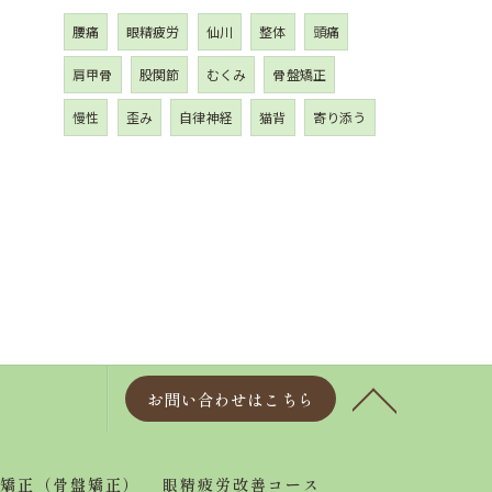
腰痛
眼精疲労
仙川
整体
頭痛
肩甲骨
股関節
むくみ
骨盤矯正
慢性
歪み
自律神経
猫背
寄り添う
お問い合わせはこちら
矯正（骨盤矯正）
眼精疲労改善コース