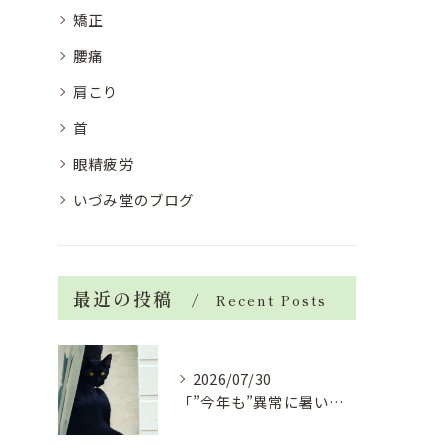
矯正
腰痛
肩こり
首
眼精疲労
いづみ堂のブログ
最近の投稿
Recent Posts
2026/07/30
「”今年も”異常に暑い夏」酷暑+冷房＝夏風邪、腰痛、ひざの痛...