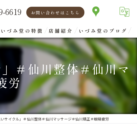
9-6619
お問い合わせはこちら
いづみ堂の特徴
店舗紹介
いづみ堂のブログ
矯正
代表あいさつ
ル」＃仙川整体＃仙川マ
腰痛
疲労
肩こり
首
眼精疲労
良いサイクル」＃仙川整体＃仙川マッサージ＃仙川矯正＃眼精疲労