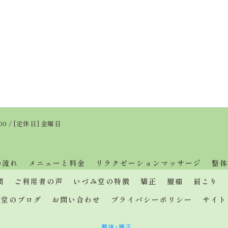
:00 / [定休日] 金曜日
の流れ
メニューと料金
リラクゼーションマッサージ
整体
問
ご利用者の声
いづみ堂の特徴
矯正
腰痛
肩こり
み堂のブログ
お問い合わせ
プライバシーポリシー
サイト