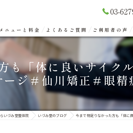
03-627
メニューと料金
よくあるご質問
ご利用者の声
リラクゼーションマッサージ
方も「体に良いサイク
整体矯正（骨盤矯正）
サージ＃仙川矯正＃眼精
眼精疲労改善コース
エクスケアトレーニング
らいづみ堂整体院
いづみ堂のブログ
今まで物足りなかった方も「体に