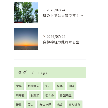
2026/07/24
暦の上では大暑です！腰痛や肩こりから来る頭痛
2026/07/22
自律神経の乱れから生活習慣病、血液循環の滞り
タグ
Tags
腰痛
眼精疲労
仙川
整体
頭痛
肩甲骨
股関節
むくみ
骨盤矯正
慢性
歪み
自律神経
猫背
寄り添う