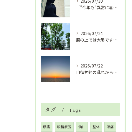
2026/07/30
「”今年も”異常に暑い夏」酷暑+冷房＝夏風邪、腰痛、ひざの痛...
2026/07/24
暦の上では大暑です！腰痛や肩こりから来る頭痛
2026/07/22
自律神経の乱れから生活習慣病、血液循環の滞り
タグ
Tags
腰痛
眼精疲労
仙川
整体
頭痛