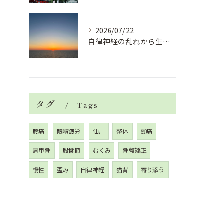
2026/07/22
自律神経の乱れから生活習慣病、血液循環の滞り
タグ
Tags
腰痛
眼精疲労
仙川
整体
頭痛
肩甲骨
股関節
むくみ
骨盤矯正
慢性
歪み
自律神経
猫背
寄り添う