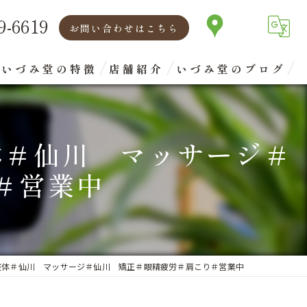
9-6619
お問い合わせはこちら
いづみ堂の特徴
店舗紹介
いづみ堂のブログ
矯正
代表あいさつ
体＃仙川 マッサージ＃
腰痛
＃営業中
肩こり
首
眼精疲労
整体＃仙川 マッサージ＃仙川 矯正＃眼精疲労＃肩こり＃営業中