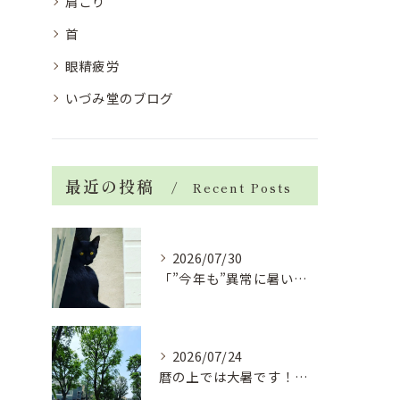
肩こり
首
眼精疲労
いづみ堂のブログ
最近の投稿
Recent Posts
2026/07/30
「”今年も”異常に暑い夏」酷暑+冷房＝夏風邪、腰痛、ひざの痛...
2026/07/24
暦の上では大暑です！腰痛や肩こりから来る頭痛