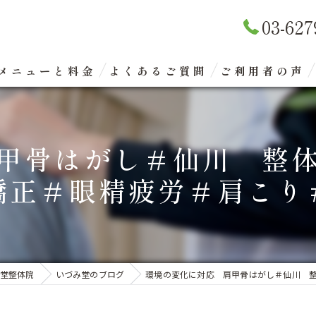
03-627
メニューと料金
よくあるご質問
ご利用者の声
リラクゼーションマッサージ
甲骨はがし＃仙川 整
整体矯正（骨盤矯正）
矯正＃眼精疲労＃肩こり
眼精疲労改善コース
エクスケアトレーニング
堂整体院
いづみ堂のブログ
環境の変化に対応 肩甲骨はがし＃仙川 