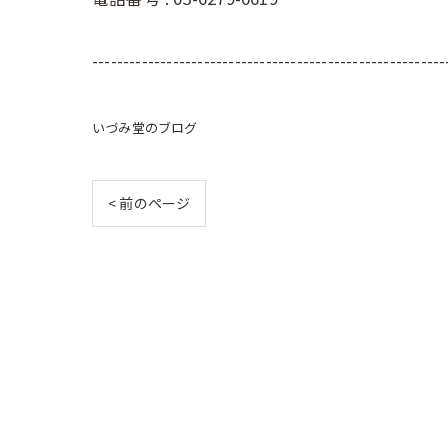
---------------------------------------------------------
いづみ堂のブログ
< 前のページ