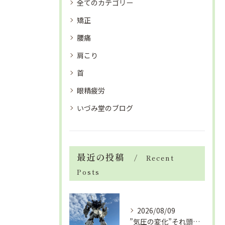
全てのカテゴリー
矯正
腰痛
肩こり
首
眼精疲労
いづみ堂のブログ
最近の投稿
Recent
Posts
2026/08/09
”気圧の変化”それ頭痛の”たね”ですよ「眼精疲労改善コース」