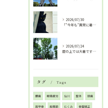
2026/07/30
「”今年も”異常に暑い夏」酷暑+冷房＝夏風邪、腰痛、ひざの痛...
2026/07/24
暦の上では大暑です！腰痛や肩こりから来る頭痛
タグ
Tags
腰痛
眼精疲労
仙川
整体
頭痛
肩甲骨
股関節
むくみ
骨盤矯正