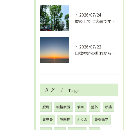
2026/07/24
暦の上では大暑です！腰痛や肩こりから来る頭痛
2026/07/22
自律神経の乱れから生活習慣病、血液循環の滞り
タグ
Tags
腰痛
眼精疲労
仙川
整体
頭痛
肩甲骨
股関節
むくみ
骨盤矯正