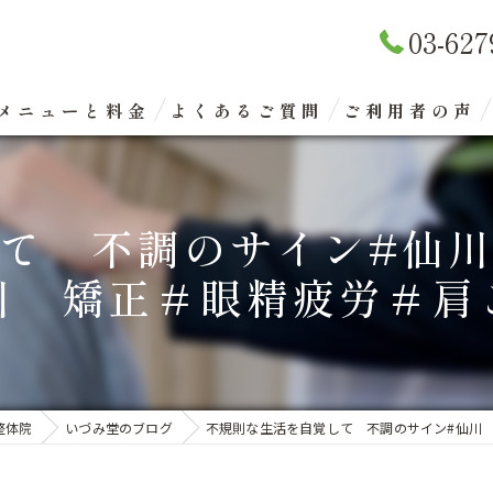
03-627
メニューと料金
よくあるご質問
ご利用者の声
リラクゼーションマッサージ
て 不調のサイン#仙
整体矯正（骨盤矯正）
川 矯正＃眼精疲労＃肩
眼精疲労改善コース
エクスケアトレーニング
整体院
いづみ堂のブログ
不規則な生活を自覚して 不調のサイン#仙川