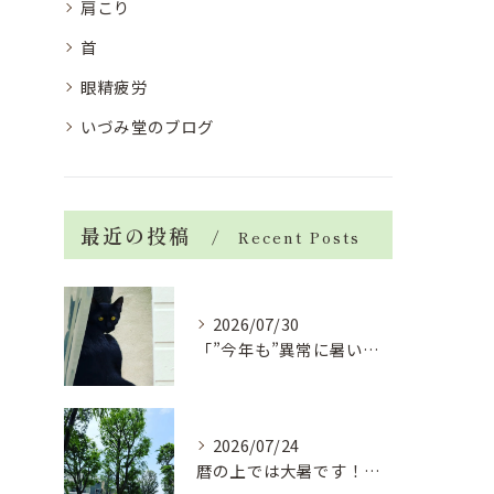
肩こり
首
眼精疲労
いづみ堂のブログ
最近の投稿
Recent Posts
2026/07/30
「”今年も”異常に暑い夏」酷暑+冷房＝夏風邪、腰痛、ひざの痛...
2026/07/24
暦の上では大暑です！腰痛や肩こりから来る頭痛