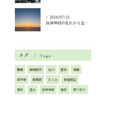
2026/07/22
自律神経の乱れから生活習慣病、血液循環の滞り
タグ
Tags
腰痛
眼精疲労
仙川
整体
頭痛
肩甲骨
股関節
むくみ
骨盤矯正
慢性
歪み
自律神経
猫背
寄り添う