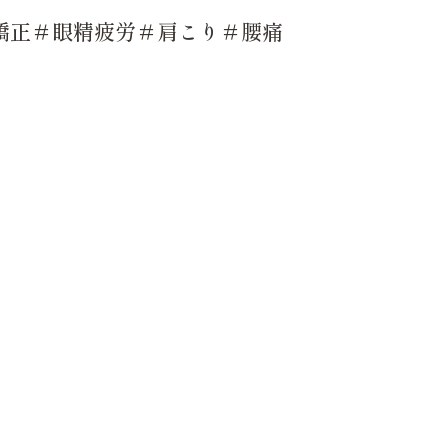
矯正＃眼精疲労＃肩こり＃腰痛