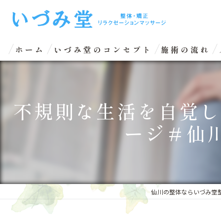
ホーム
いづみ堂のコンセプト
施術の流れ
不規則な生活を自覚し
ージ＃仙
仙川の整体ならいづみ堂