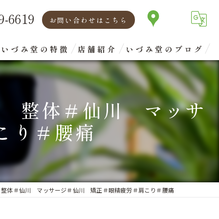
9-6619
お問い合わせはこちら
いづみ堂の特徴
店舗紹介
いづみ堂のブログ
矯正
代表あいさつ
川 整体＃仙川 マッサ
腰痛
こり＃腰痛
肩こり
首
眼精疲労
 整体＃仙川 マッサージ＃仙川 矯正＃眼精疲労＃肩こり＃腰痛