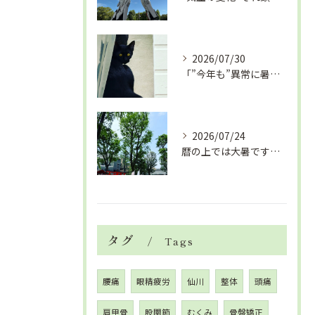
2026/07/30
「”今年も”異常に暑い夏」酷暑+冷房＝夏風邪、腰痛、ひざの痛...
2026/07/24
暦の上では大暑です！腰痛や肩こりから来る頭痛
タグ
Tags
腰痛
眼精疲労
仙川
整体
頭痛
肩甲骨
股関節
むくみ
骨盤矯正