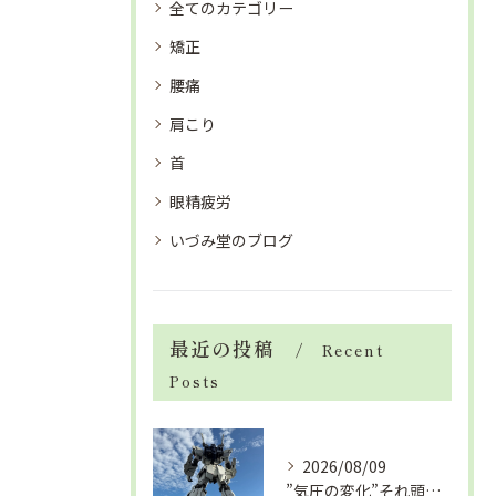
全てのカテゴリー
矯正
腰痛
肩こり
首
眼精疲労
いづみ堂のブログ
最近の投稿
Recent
Posts
2026/08/09
”気圧の変化”それ頭痛の”たね”ですよ「眼精疲労改善コース」