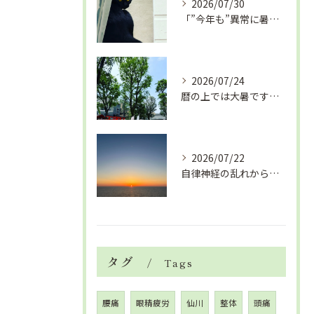
2026/07/30
「”今年も”異常に暑い夏」酷暑+冷房＝夏風邪、腰痛、ひざの痛...
2026/07/24
暦の上では大暑です！腰痛や肩こりから来る頭痛
2026/07/22
自律神経の乱れから生活習慣病、血液循環の滞り
タグ
Tags
腰痛
眼精疲労
仙川
整体
頭痛