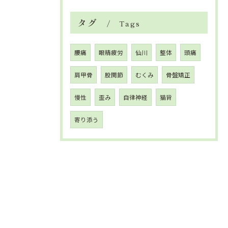
タグ
Tags
腰痛
眼精疲労
仙川
整体
頭痛
肩甲骨
股関節
むくみ
骨盤矯正
慢性
歪み
自律神経
猫背
寄り添う