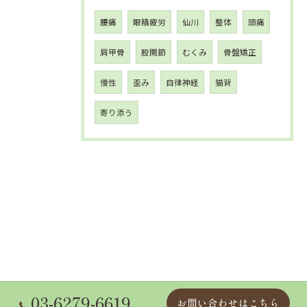
腰痛
眼精疲労
仙川
整体
頭痛
肩甲骨
股関節
むくみ
骨盤矯正
慢性
歪み
自律神経
猫背
寄り添う
03-6279-6619
お問い合わせはこちら