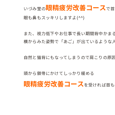
眼精疲労改善コース
いづみ堂の
で首
眼も鼻もスッキリしますよ(^^)
また、視力低下やお仕事で長い期間背中かま
横からみた姿勢で「あご」が出ているような
自然と猫背にもなってしまうので肩こりの原
頭から鎖骨にかけてしっかり緩める
眼精疲労改善コース
を受ければ首も