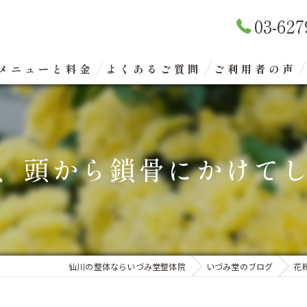
03-627
メニューと料金
よくあるご質問
ご利用者の声
リラクゼーションマッサージ
整体矯正（骨盤矯正）
、頭から鎖骨にかけてしっ
眼精疲労改善コース
エクスケアトレーニング
仙川の整体ならいづみ堂整体院
いづみ堂のブログ
花