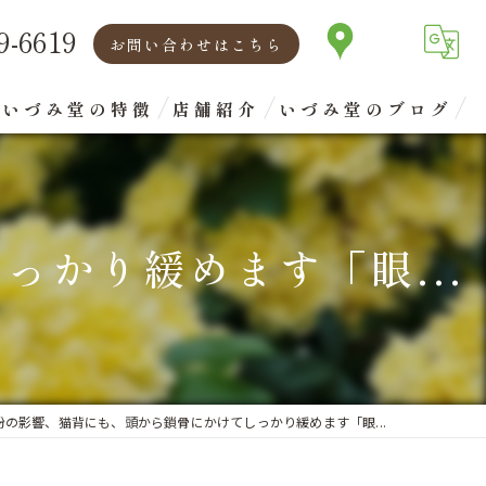
9-6619
お問い合わせはこちら
いづみ堂の特徴
店舗紹介
いづみ堂のブログ
矯正
代表あいさつ
腰痛
かり緩めます「眼...
肩こり
首
眼精疲労
粉の影響、猫背にも、頭から鎖骨にかけてしっかり緩めます「眼...