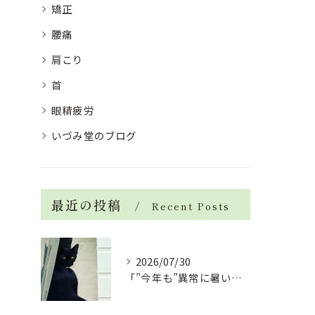
矯正
腰痛
肩こり
首
眼精疲労
いづみ堂のブログ
最近の投稿
Recent Posts
2026/07/30
「”今年も”異常に暑い夏」酷暑+冷房＝夏風邪、腰痛、ひざの痛...