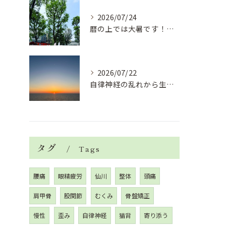
2026/07/24
暦の上では大暑です！腰痛や肩こりから来る頭痛
2026/07/22
自律神経の乱れから生活習慣病、血液循環の滞り
タグ
Tags
腰痛
眼精疲労
仙川
整体
頭痛
肩甲骨
股関節
むくみ
骨盤矯正
慢性
歪み
自律神経
猫背
寄り添う